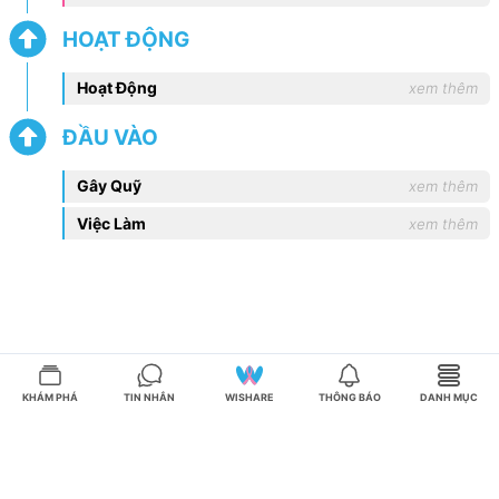
HOẠT ĐỘNG
Hoạt Động
xem thêm
ĐẦU VÀO
Gây Quỹ
xem thêm
Việc Làm
xem thêm
KHÁM PHÁ
TIN NHẮN
WISHARE
THÔNG BÁO
DANH MỤC