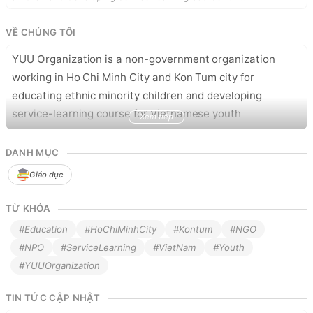
VỀ CHÚNG TÔI
YUU Organization is a non-government organization 
working in Ho Chi Minh City and Kon Tum city for 
educating ethnic minority children and developing 
service-learning course for Vietnamese youth
Xem tiếp
DANH MỤC
Giáo dục
TỪ KHÓA
#Education
#HoChiMinhCity
#Kontum
#NGO
#NPO
#ServiceLearning
#VietNam
#Youth
#YUUOrganization
TIN TỨC CẬP NHẬT