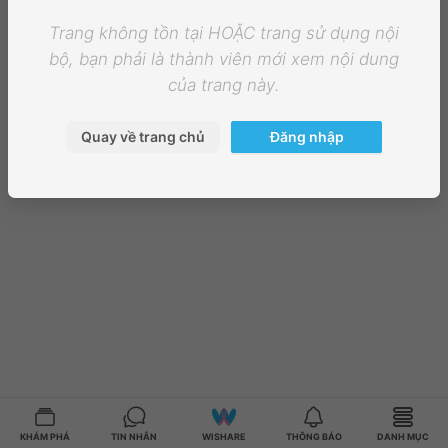
Trang không tồn tại HOẶC trang sử dụng nội
bộ, bạn phải là thành viên mới xem nội dung
của trang này.
Quay về trang chủ
Đăng nhập
KHÁM PHÁ
TIN NHẮN
WISHARE
THÔNG BÁO
DANH MỤC