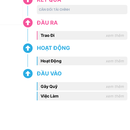
CÂN ĐỐI TÀI CHÍNH
ĐẦU RA
Trao Đi
xem thêm
HOẠT ĐỘNG
Hoạt Động
xem thêm
ĐẦU VÀO
Gây Quỹ
xem thêm
Việc Làm
xem thêm