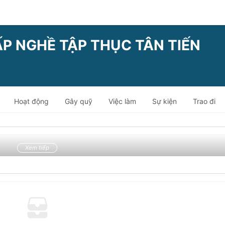
P NGHỀ TẬP THỤC TÂN TIẾN
Hoạt động
Gây quỹ
Việc làm
Sự kiện
Trao đi
Xem tiếp