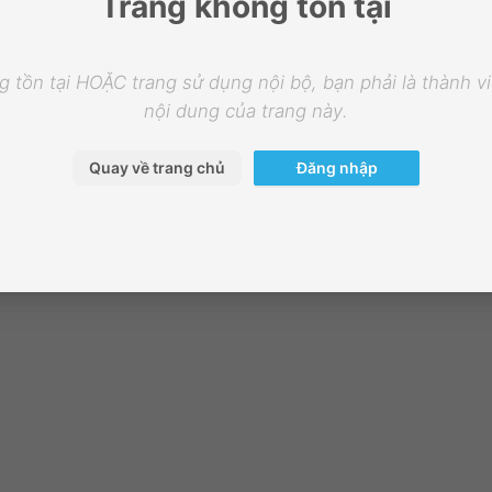
Trang không tồn tại
 tồn tại HOẶC trang sử dụng nội bộ, bạn phải là thành 
nội dung của trang này.
Quay về trang chủ
Đăng nhập