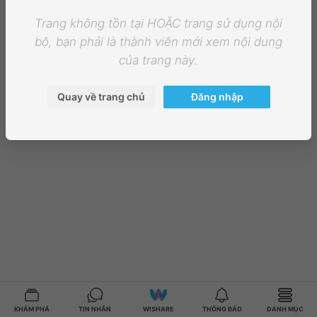
Trang không tồn tại HOẶC trang sử dụng nội
bộ, bạn phải là thành viên mới xem nội dung
của trang này.
Quay về trang chủ
Đăng nhập
KHÁM PHÁ
TIN NHẮN
WISHARE
THÔNG BÁO
DANH MỤC