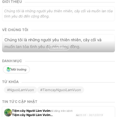
GIỚI THIỆU
Chúng tôi là những người yêu thiên nhiên, cây cối và muốn lan tỏa
tình yêu đó đến cộng đồng.
VỀ CHÚNG TÔI
Chúng tôi là những người yêu thiên nhiên, cây cối và 
muốn lan tỏa tình yêu đó đến cộng đồng.
Xem tiếp
DANH MỤC
Môi trường
TỪ KHÓA
#NguoiLamVuon
#TiemcayNguoiLamVuon
TIN TỨC CẬP NHẬT
Tiệm cây Người Làm Vườn
đã đăng trên kênh
Tiệm cây Người Làm Vườn
lúc
05:55 - 30/12/2019