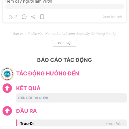
Tiệm
cây
người
làm
vườn
2
Xem bài viết
Bạn có thể bấm vào "Xem thêm" để xem được đầy đủ thông tin này
Xem tiếp
BÁO CÁO TÁC ĐỘNG
TÁC ĐỘNG HƯỚNG ĐẾN
KẾT QUẢ
CÂN ĐỐI TÀI CHÍNH
ĐẦU RA
Trao Đi
xem thêm