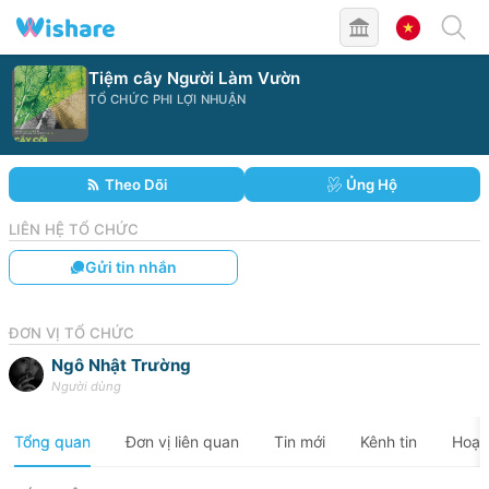
Tiệm cây Người Làm Vườn
TỔ CHỨC PHI LỢI NHUẬN
Theo Dõi
Ủng Hộ
LIÊN HỆ TỔ CHỨC
Gửi tin nhắn
ĐƠN VỊ TỔ CHỨC
Ngô Nhật Trường
Người dùng
Tổng quan
Đơn vị liên quan
Tin mới
Kênh tin
Hoạt