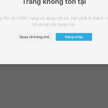
Trang không tồn tại
 tồn tại HOẶC trang sử dụng nội bộ, bạn phải là thành 
nội dung của trang này.
Quay về trang chủ
Đăng nhập