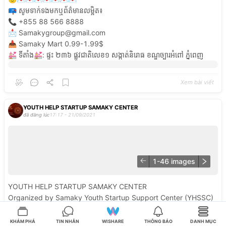
📪​
សូមទាក់ទងមកឬព័ត៌មានលម្អិត៖​
📞
+​855​
88​
566
8888
📩​
Samakygroup@gmail.com
📥
Samaky
Mart
0.99-1.99$
💒
ទីតាំង💒:
ផ្ទះ
២៣៦
ផ្លូវជាតិលេខ១
សង្កាត់និរោធ
ខណ្ឌច្បារអំពៅ
ភ្នំពេញ
Xem bài viết
YOUTH HELP STARTUP SAMAKY CENTER
đã đăng lúc
17:17 - 21/09/2021
1-
46
images
YOUTH
HELP
STARTUP
SAMAKY
CENTER
Organized
by
Samaky
Youth
Startup
Support
Center
(YHSSC)
-
a
pioneer
in
the
field
of
startup
support
across
the
country
with
many
intensive
startup
support
activities.
KHÁM PHÁ
TIN NHẮN
WISHARE
THÔNG BÁO
DANH MỤC