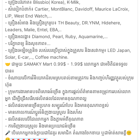
- គ្រឿងបរិភោគ៖
Blissbio(
Korea),
K-Milk,
- សំលៀកបំពាក់៖
Cartier,
MontBlanc,
Davidoff,
Maurice
LaCroix,
LIP,
West
End
Watch,…
- គ្រឿងសំអាង
និងគ្រឿងក្រអូប៖
TH
Beauty,
DR.YNM,
Hidehere,
Leaders,
Malie,
Entel,
EBA,..
- គ្រឿងអលង្កា៖
Diamond,
Pearl,
Ruby,
Aquamarine,…
- បរិក្ខាពេទ្យ
និងសុខភាព៖…
- គ្រឿងអេឡិចត្រូនិច
របស់របរប្រើប្រាស់ក្នុងគ្រួសារ
និងសេវាកម្ម៖
LED
Japan,
Solar,
E-car,..,
Coffee
machine.
🤝
ជាមួយ
SAMAKY
Mart
0.99$
-
1.99$
លោកអ្នក
ជាអថិតិជនទទួល
បាន៖
- ចំណាយលើការវិនិយោគដ៏សមស្របរាល់តាមត្រូវការ
និងកញ្ចប់ហិរញ្ញវត្ថុរបស់ក្រុម
ហ៊ុន
- ក្រុមការងារមានបទពិសោធន៍ច្រើន
ក្នុងការផ្តល់ព័ត៌មានតាមតម្រូវការរបស់លោក
អ្នក
ដើម្បីជ្រើសរើសផលិតផលដែលមានគុណភាពល្អ
- ផលិតផលមានច្រើនប្រភេទ
សម្បូរណ៍បែប
និងមានគុណភាពខ្ពស់
- មានគោលការណ៍ប្តូរទំនិញងាយស្រួល
និងរហ័ស
- ផលិតផលលើដៃលោកអ្នក
ដឹងភ្លាមអំពីគុណភាព
- ការទិញងាយស្រួល
និងមានប្រយោជន៍ច្រើន
🎤
បើលោកអ្នកចង់ក្លាយជាដៃគូរ
សមាជិក
តំណាងចែកចាយ​
ឬជាម៉ាត់សាមគ្គី​🙂
🙂💌💌💌💌💌💌💌