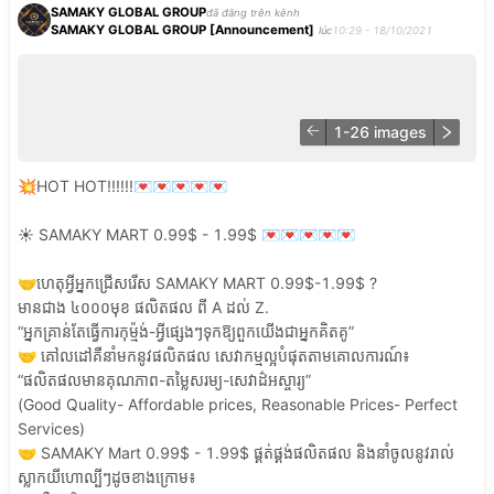
SAMAKY GLOBAL GROUP
đã đăng trên kênh
SAMAKY GLOBAL GROUP [Announcement]
lúc
10:29 - 18/10/2021
1-
26
images
💥HOT
HOT!!!!!!💌💌💌💌💌
☀️
SAMAKY
MART
0.99$
-
1.99$
💌💌💌💌💌
🤝ហេតុអ្វីអ្នកជ្រើសរើស
SAMAKY
MART
0.99$-1.99$
?
មានជាង
៤០០០មុខ
ផលិតផល
ពី
A
ដល់
Z.
“អ្នកគ្រាន់តែធ្វើការកុម៉្មង់-អ្វីផ្សេងៗទុកឱ្យពួកយើងជាអ្នកគិតគូ”
🤝
គៅលដៅគឺនាំមកនូវផលិតផល
សេវាកម្មល្អបំផុតតាមគោលការណ៍៖
“ផលិតផលមានគុណភាព-តម្លៃសរម្យ-សេវាដ៌អស្ចារ្យ”
(Good
Quality-
Affordable
prices,
Reasonable
Prices-
Perfect
Services)
🤝
SAMAKY
Mart
0.99$
-
1.99$
ផ្គត់ផ្គង់ផលិតផល
និងនាំចូលនូវរាល់
ស្លាកយីហោល្បីៗដូចខាងក្រោម៖