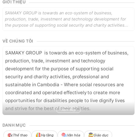
GIỚI THIỆU
SAMAKY GROUP is towards an eco-system of business,
production, trade, investment and technology development for
the purpose of supporting social security and charity activities...
VỀ CHÚNG TÔI
SAMAKY GROUP  is towards an eco-system of business, 
production, trade, investment and technology 
development for the purpose of supporting social 
security and charity activities, professional and 
sustainable in Cambodia - Where social resources are 
coordinated and operated effectively to create more 
opportunities for disabilities people to live dignify lives 
and strive for the best of their abilities.
Xem tiếp
DANH MỤC
Thể thao
Hạ tầng
Văn hóa
Giáo dục