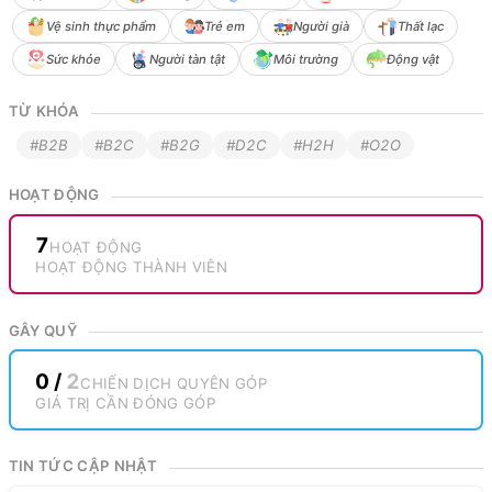
Vệ sinh thực phẩm
Trẻ em
Người già
Thất lạc
Sức khỏe
Người tàn tật
Môi trường
Động vật
TỪ KHÓA
#B2B
#B2C
#B2G
#D2C
#H2H
#O2O
HOẠT ĐỘNG
7
HOẠT ĐỘNG
HOẠT ĐỘNG THÀNH VIÊN
GÂY QUỸ
0
/
2
CHIẾN DỊCH QUYÊN GÓP
GIÁ TRỊ CẦN ĐÓNG GÓP
TIN TỨC CẬP NHẬT