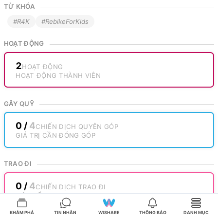
TỪ KHÓA
#R4K
#RebikeForKids
HOẠT ĐỘNG
2
HOẠT ĐỘNG
HOẠT ĐỘNG THÀNH VIÊN
GÂY QUỸ
0
/
4
CHIẾN DỊCH QUYÊN GÓP
GIÁ TRỊ CẦN ĐÓNG GÓP
TRAO ĐI
0
/
4
CHIẾN DỊCH TRAO ĐI
CÓ THỂ TRAO ĐI
KHÁM PHÁ
TIN NHẮN
WISHARE
THÔNG BÁO
DANH MỤC