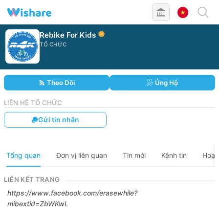
Rebike For Kids
TỔ CHỨC
Theo Dõi
Ủng Hộ
LIÊN HỆ TỔ CHỨC
Gửi tin nhắn
Tổng quan
Đơn vị liên quan
Tin mới
Kênh tin
Hoạt
LIÊN KẾT TRANG
https://www.facebook.com/erasewhile?
mibextid=ZbWKwL