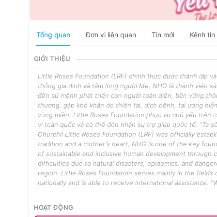
Tổng quan
Đơn vị liên quan
Tin mới
Kênh tin
GIỚI THIỆU
Little Roses Foundation (LRF) chính thức được thành lập 
thống gia đình và tấm lòng người Mẹ, NHG là thành viên sán
đến sứ mệnh phát triển con người toàn diện, bền vững thô
thương, gặp khó khăn do thiên tai, dịch bệnh, tai ương hiể
vùng miền. Little Roses Foundation phục vụ chủ yếu trên c
vi toàn quốc và có thể đón nhận sự trợ giúp quốc tế. “Ta s
Churchil Little Roses Foundation (LRF) was officially est
tradition and a mother's heart, NHG is one of the key found
of sustainable and inclusive human development through ch
difficulties due to natural disasters, epidemics, and dangero
region. Little Roses Foundation serves mainly in the fields
nationally and is able to receive international assistance.
HOẠT ĐỘNG