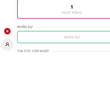
1
HOẠT ĐỘNG
NHÂN SỰ
NHÂN SỰ
TIN TỨC CẬP NHẬT