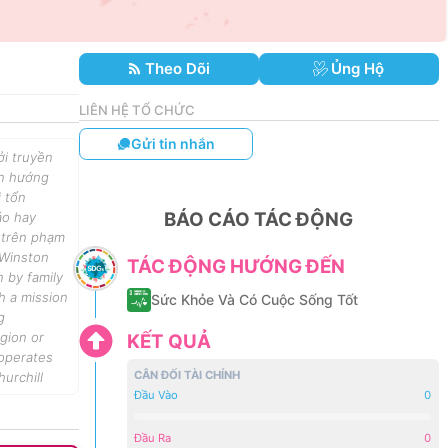
Theo Dõi
Ủng Hộ
LIÊN HỆ TỔ CHỨC
Gửi tin nhắn
ởi truyền
ận hướng
 tổn
BÁO CÁO TÁC ĐỘNG
áo hay
g trên phạm
 Winston
TÁC ĐỘNG HƯỚNG ĐẾN
 by family
h a mission
Sức Khỏe Và Có Cuộc Sống Tốt
g
igion or
KẾT QUẢ
 operates
CÂN ĐỐI TÀI CHÍNH
urchill
Đầu Vào
0
Đầu Ra
0