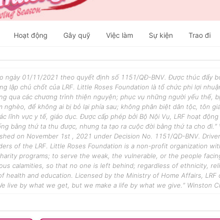
Hoạt động
Gây quỹ
Việc làm
Sự kiện
Trao đi
vào ngày 01/11/2021 theo quyết định số 1151/QĐ-BNV. Được thúc đẩy b
g lập chủ chốt của LRF. Little Roses Foundation là tổ chức phi lợi nhu
ng qua các chương trình thiện nguyện; phục vụ những người yếu thế, bị
m nghèo, để không ai bị bỏ lại phía sau; không phân biệt dân tộc, tôn gi
ác lĩnh vực y tế, giáo dục. Được cấp phép bởi Bộ Nội Vụ, LRF hoạt độn
ống bằng thứ ta thu được, nhưng ta tạo ra cuộc đời bằng thứ ta cho đi.”
ablished on November 1st , 2021 under Decision No. 1151/QD-BNV. Driven
ers of the LRF. Little Roses Foundation is a non-profit organization wit
arity programs; to serve the weak, the vulnerable, or the people facin
us calamities, so that no one is left behind; regardless of ethnicity, rel
 of health and education. Licensed by the Ministry of Home Affairs, LRF
 “We live by what we get, but we make a life by what we give.” Winston Ch