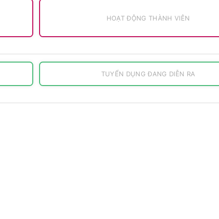
HOẠT ĐỘNG THÀNH VIÊN
TUYỂN DỤNG ĐANG DIỄN RA
Chưa có dữ liệu
Hiện không có dữ liệu