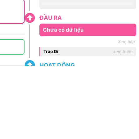
ĐẦU RA
Chưa có dữ liệu
Xem tiếp
Trao Đi
xem thêm
HOẠT ĐỘNG
Hoạt Động
xem thêm
Chiến dịch Giọt Máu Yêu Thương
ĐẦU VÀO
Chưa có dữ liệu
Xem tiếp
Gây Quỹ
xem thêm