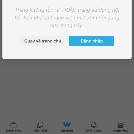
Trang không tồn tại HOẶC trang sử dụng nội
bộ, bạn phải là thành viên mới xem nội dung
của trang này.
Quay về trang chủ
Đăng nhập
KHÁM PHÁ
TIN NHẮN
WISHARE
THÔNG BÁO
DANH MỤC