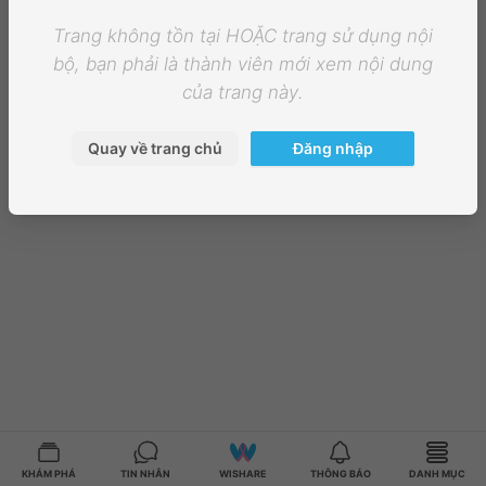
Trang không tồn tại HOẶC trang sử dụng nội
bộ, bạn phải là thành viên mới xem nội dung
của trang này.
Quay về trang chủ
Đăng nhập
KHÁM PHÁ
TIN NHẮN
WISHARE
THÔNG BÁO
DANH MỤC