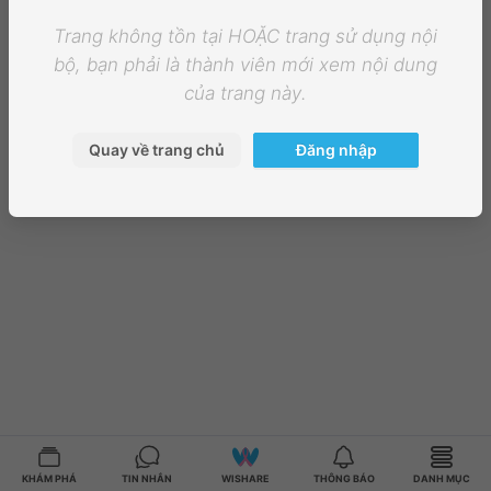
Trang không tồn tại HOẶC trang sử dụng nội
bộ, bạn phải là thành viên mới xem nội dung
của trang này.
Quay về trang chủ
Đăng nhập
KHÁM PHÁ
TIN NHẮN
WISHARE
THÔNG BÁO
DANH MỤC