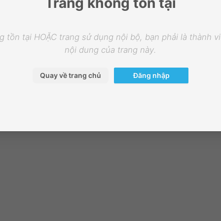
Trang không tồn tại
 tồn tại HOẶC trang sử dụng nội bộ, bạn phải là thành 
nội dung của trang này.
Quay về trang chủ
Đăng nhập