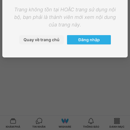
Trang không tồn tại HOẶC trang sử dụng nội
bộ, bạn phải là thành viên mới xem nội dung
của trang này.
Quay về trang chủ
Đăng nhập
KHÁM PHÁ
TIN NHẮN
WISHARE
THÔNG BÁO
DANH MỤC