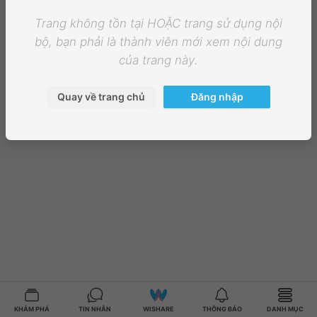
Trang không tồn tại HOẶC trang sử dụng nội
bộ, bạn phải là thành viên mới xem nội dung
của trang này.
Quay về trang chủ
Đăng nhập
KHÁM PHÁ
TIN NHẮN
WISHARE
THÔNG BÁO
DANH MỤC