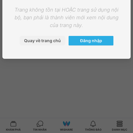
Trang không tồn tại HOẶC trang sử dụng nội
bộ, bạn phải là thành viên mới xem nội dung
của trang này.
Quay về trang chủ
Đăng nhập
KHÁM PHÁ
TIN NHẮN
WISHARE
THÔNG BÁO
DANH MỤC