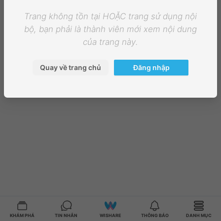
Trang không tồn tại HOẶC trang sử dụng nội
bộ, bạn phải là thành viên mới xem nội dung
của trang này.
Quay về trang chủ
Đăng nhập
KHÁM PHÁ
TIN NHẮN
WISHARE
THÔNG BÁO
DANH MỤC