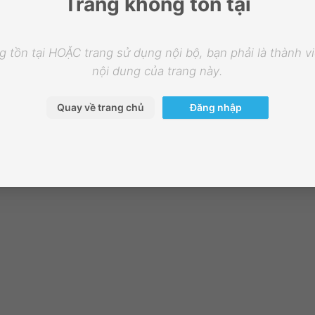
Trang không tồn tại
 tồn tại HOẶC trang sử dụng nội bộ, bạn phải là thành 
nội dung của trang này.
Quay về trang chủ
Đăng nhập