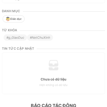
DANH MỤC
Giáo dục
TỪ KHÓA
#g_GiaoDuc
#NetChuXinh
TIN TỨC CẬP NHẬT
Chưa có dữ liệu
Hiện không có dữ liệu
BÁO CÁO TÁC ĐỘNG