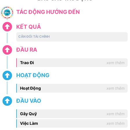
TÁC ĐỘNG HƯỚNG ĐẾN
KẾT QUẢ
CÂN ĐỐI TÀI CHÍNH
ĐẦU RA
Trao Đi
xem thêm
HOẠT ĐỘNG
Hoạt Động
xem thêm
ĐẦU VÀO
Gây Quỹ
xem thêm
Việc Làm
xem thêm