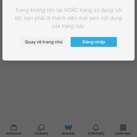
Trang không tồn tại HOẶC trang sử dụng nội
bộ, bạn phải là thành viên mới xem nội dung
của trang này.
Quay về trang chủ
Đăng nhập
KHÁM PHÁ
TIN NHẮN
WISHARE
THÔNG BÁO
DANH MỤC