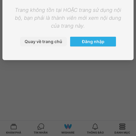
Trang không tồn tại HOẶC trang sử dụng nội
bộ, bạn phải là thành viên mới xem nội dung
của trang này.
Quay về trang chủ
Đăng nhập
KHÁM PHÁ
TIN NHẮN
WISHARE
THÔNG BÁO
DANH MỤC