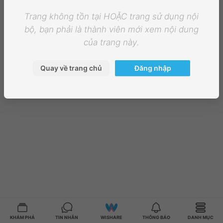
Trang không tồn tại HOẶC trang sử dụng nội
bộ, bạn phải là thành viên mới xem nội dung
của trang này.
Quay về trang chủ
Đăng nhập
KHÁM PHÁ
TIN NHẮN
WISHARE
THÔNG BÁO
DANH MỤC