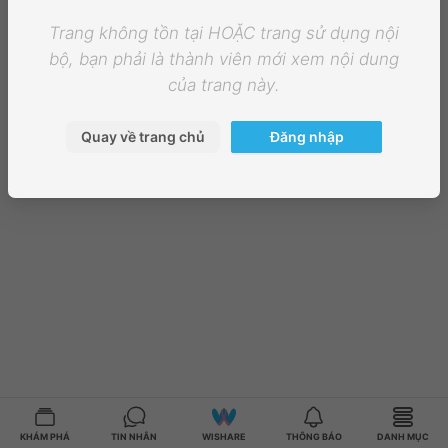
Trang không tồn tại HOẶC trang sử dụng nội
bộ, bạn phải là thành viên mới xem nội dung
của trang này.
Quay về trang chủ
Đăng nhập
KHÁM PHÁ
TIN NHẮN
WISHARE
THÔNG BÁO
DANH MỤC