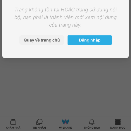
Trang không tồn tại HOẶC trang sử dụng nội
bộ, bạn phải là thành viên mới xem nội dung
của trang này.
Quay về trang chủ
Đăng nhập
KHÁM PHÁ
TIN NHẮN
WISHARE
THÔNG BÁO
DANH MỤC