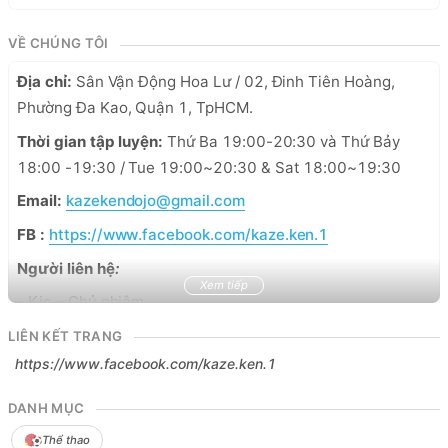
VỀ CHÚNG TÔI
Địa chỉ:
 Sân Vận Động Hoa Lư / 02, Đinh Tiên Hoàng, 
Phường Đa Kao, Quận 1, TpHCM.
Thời gian tập luyện: 
Thứ Ba 19:00-20:30 và Thứ Bảy 
18:00 -19:30 / Tue 19:00~20:30 & Sat 18:00~19:30
Email:
kazekendojo@gmail.com
FB :
https://www.facebook.com/kaze.ken.1
Người liên hệ
:
Xem tiếp
- Kio – Chủ nhiệm
Điện thoại: +84 (0) 903029259
LIÊN KẾT TRANG
https://www.facebook.com/kaze.ken.1
- Nguyễn Trương Đức Hoàng – Quản lý
Điện thoại: +84 (0) 38 968 4964
DANH MỤC
Thể thao