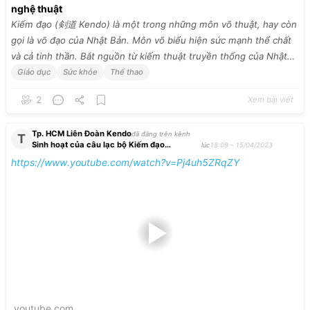
nghệ thuật
Kiếm đạo (剣道 Kendo) là một trong những môn võ thuật, hay còn
gọi là võ đạo của Nhật Bản. Môn võ biểu hiện sức mạnh thể chất
và cả tinh thần. Bắt nguồn từ kiếm thuật truyền thống của Nhật
Bản, kiếm đạo hiện nay phổ biến rộng rãi trên khắp thế giới, với
Giáo dục
Sức khỏe
Thể thao
các giải vô địch toàn cầu được tổ chức 3 năm một lần. Khám phá
2
Xem bài viết
lịch sử, kỹ năng và các yếu tố của kiếm đạo sẽ giúp bạn có một
cái nhìn sâu sắc về văn hóa Nhật Bản, cũng như nghệ thuật độc
Tp. HCM Liên Đoàn Kendo
đáo được kết hợp với đấu tranh tư tưởng.
đã đăng trên kênh
T
Sinh hoạt của câu lạc bộ Kiếm đạo
lúc
18:09 - 15/04/2023
Kazeken
https://www.youtube.com/watch?v=Pj4uh5ZRqZY
youtube.com