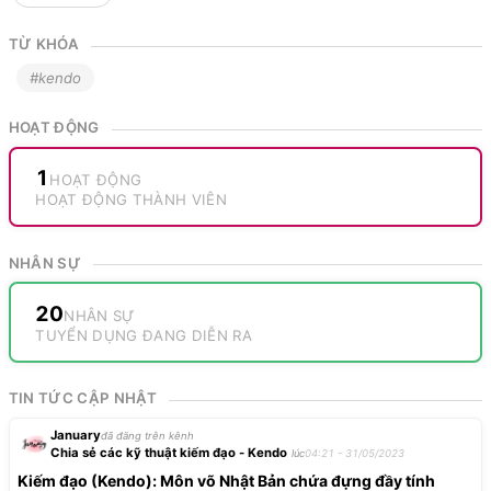
TỪ KHÓA
#kendo
HOẠT ĐỘNG
1
HOẠT ĐỘNG
HOẠT ĐỘNG THÀNH VIÊN
NHÂN SỰ
20
NHÂN SỰ
TUYỂN DỤNG ĐANG DIỄN RA
TIN TỨC CẬP NHẬT
January
đã đăng trên kênh
Chia sẻ các kỹ thuật kiếm đạo - Kendo
lúc
04:21 - 31/05/2023
Kiếm đạo (Kendo): Môn võ Nhật Bản chứa đựng đầy tính