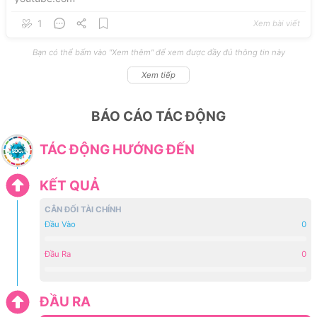
1
Xem bài viết
Bạn có thể bấm vào "Xem thêm" để xem được đầy đủ thông tin này
Xem tiếp
BÁO CÁO TÁC ĐỘNG
TÁC ĐỘNG HƯỚNG ĐẾN
KẾT QUẢ
CÂN ĐỐI TÀI CHÍNH
Đầu Vào
0
Đầu Ra
0
ĐẦU RA