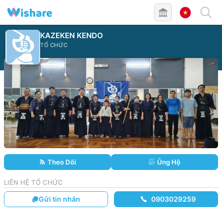
KAZEKEN KENDO
TỔ CHỨC
Theo Dõi
Ủng Hộ
LIÊN HỆ TỔ CHỨC
Gửi tin nhắn
0903029259