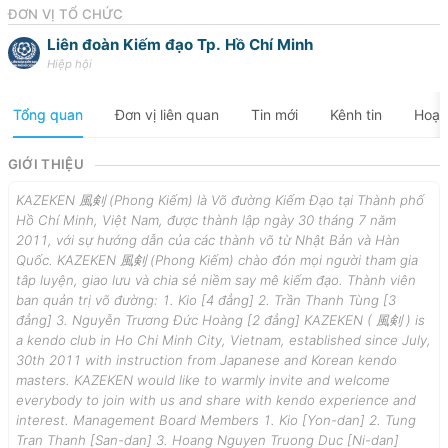
ĐƠN VỊ TỔ CHỨC
Liên đoàn Kiếm đạo Tp. Hồ Chí Minh
Hiệp hội
Tổng quan
Đơn vị liên quan
Tin mới
Kênh tin
Hoạt
GIỚI THIỆU
KAZEKEN 風剣 (Phong Kiếm) là Võ đường Kiếm Đạo tại Thành phố
Hồ Chí Minh, Việt Nam, được thành lập ngày 30 tháng 7 năm
2011, với sự hướng dẫn của các thành võ từ Nhật Bản và Hàn
Quốc. KAZEKEN 風剣 (Phong Kiếm) chào đón mọi người tham gia
tâp luyện, giao lưu và chia sẻ niềm say mê kiếm đạo. Thành viên
ban quản trị võ đường: 1. Kio [4 đẳng] 2. Trần Thanh Tùng [3
đẳng] 3. Nguyễn Trương Đức Hoàng [2 đẳng] KAZEKEN ( 風剣 ) is
a kendo club in Ho Chi Minh City, Vietnam, established since July,
30th 2011 with instruction from Japanese and Korean kendo
masters. KAZEKEN would like to warmly invite and welcome
everybody to join with us and share with kendo experience and
interest. Management Board Members 1. Kio [Yon-dan] 2. Tung
Tran Thanh [San-dan] 3. Hoang Nguyen Truong Duc [Ni-dan]