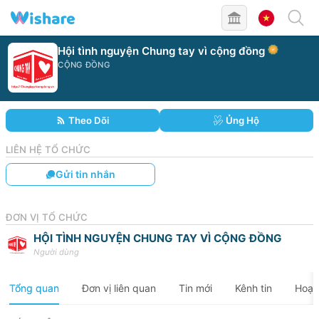
Hội tình nguyện Chung tay vì cộng đồng
CỘNG ĐỒNG
Theo Dõi
Ủng Hộ
LIÊN HỆ TỔ CHỨC
Gửi tin nhắn
ĐƠN VỊ TỔ CHỨC
HỘI TÌNH NGUYỆN CHUNG TAY VÌ CỘNG ĐỒNG
Người dùng
Tổng quan
Đơn vị liên quan
Tin mới
Kênh tin
Hoạt