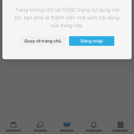
Trang không tồn tại HOẶC trang sử dụng nội
bộ, bạn phải là thành viên mới xem nội dung
của trang này.
Quay về trang chủ
Đăng nhập
KHÁM PHÁ
TIN NHẮN
WISHARE
THÔNG BÁO
DANH MỤC