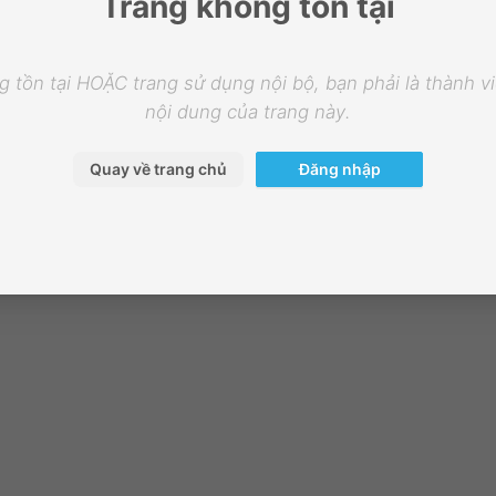
Trang không tồn tại
 tồn tại HOẶC trang sử dụng nội bộ, bạn phải là thành 
nội dung của trang này.
Quay về trang chủ
Đăng nhập