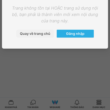
Trang không tồn tại HOẶC trang sử dụng nội
bộ, bạn phải là thành viên mới xem nội dung
của trang này.
Quay về trang chủ
Đăng nhập
KHÁM PHÁ
TIN NHẮN
WISHARE
THÔNG BÁO
DANH MỤC