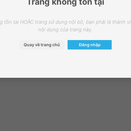
Trang không tồn tại
 tồn tại HOẶC trang sử dụng nội bộ, bạn phải là thành 
nội dung của trang này.
Quay về trang chủ
Đăng nhập