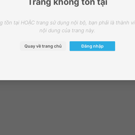
Trang không tồn tại
 tồn tại HOẶC trang sử dụng nội bộ, bạn phải là thành 
nội dung của trang này.
Quay về trang chủ
Đăng nhập