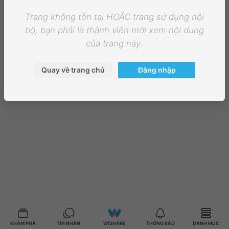
Trang không tồn tại HOẶC trang sử dụng nội
bộ, bạn phải là thành viên mới xem nội dung
của trang này.
Quay về trang chủ
Đăng nhập
KHÁM PHÁ
TIN NHẮN
WISHARE
THÔNG BÁO
DANH MỤC