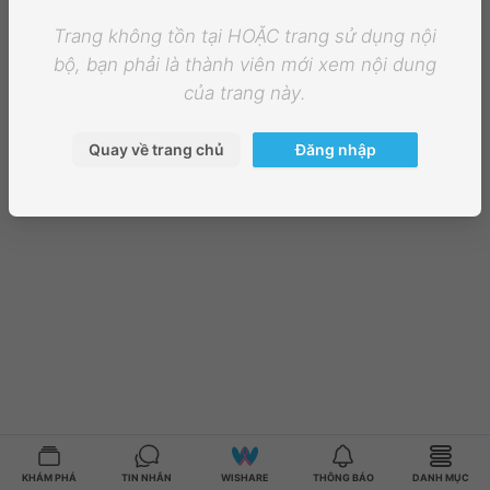
Trang không tồn tại HOẶC trang sử dụng nội
bộ, bạn phải là thành viên mới xem nội dung
của trang này.
Quay về trang chủ
Đăng nhập
KHÁM PHÁ
TIN NHẮN
WISHARE
THÔNG BÁO
DANH MỤC