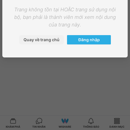
Trang không tồn tại HOẶC trang sử dụng nội
bộ, bạn phải là thành viên mới xem nội dung
của trang này.
Quay về trang chủ
Đăng nhập
KHÁM PHÁ
TIN NHẮN
WISHARE
THÔNG BÁO
DANH MỤC