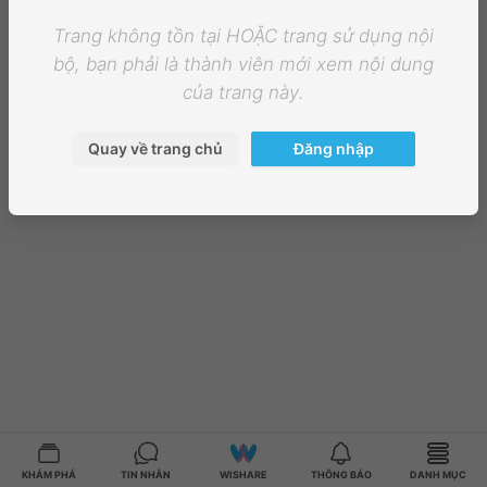
Trang không tồn tại HOẶC trang sử dụng nội
bộ, bạn phải là thành viên mới xem nội dung
của trang này.
Quay về trang chủ
Đăng nhập
KHÁM PHÁ
TIN NHẮN
WISHARE
THÔNG BÁO
DANH MỤC