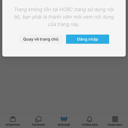
Trang không tồn tại HOẶC trang sử dụng nội
bộ, bạn phải là thành viên mới xem nội dung
của trang này.
Quay về trang chủ
Đăng nhập
KHÁM PHÁ
TIN NHẮN
WISHARE
THÔNG BÁO
DANH MỤC