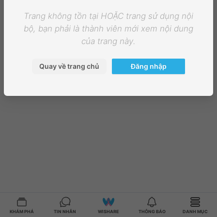
Trang không tồn tại HOẶC trang sử dụng nội
bộ, bạn phải là thành viên mới xem nội dung
của trang này.
Quay về trang chủ
Đăng nhập
KHÁM PHÁ
TIN NHẮN
WISHARE
THÔNG BÁO
DANH MỤC