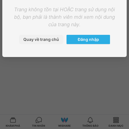
Trang không tồn tại HOẶC trang sử dụng nội
bộ, bạn phải là thành viên mới xem nội dung
của trang này.
Quay về trang chủ
Đăng nhập
KHÁM PHÁ
TIN NHẮN
WISHARE
THÔNG BÁO
DANH MỤC