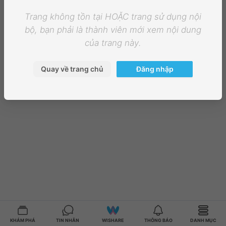
Trang không tồn tại HOẶC trang sử dụng nội
bộ, bạn phải là thành viên mới xem nội dung
của trang này.
Quay về trang chủ
Đăng nhập
KHÁM PHÁ
TIN NHẮN
WISHARE
THÔNG BÁO
DANH MỤC