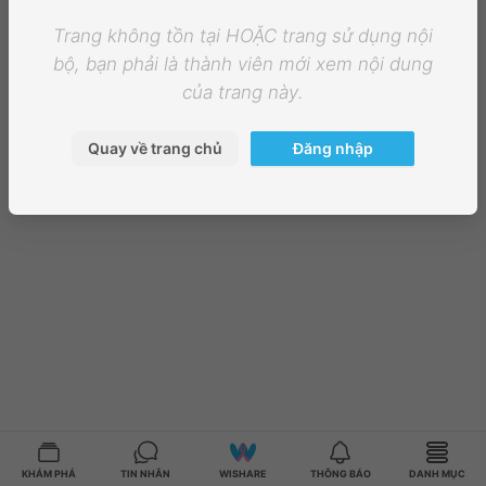
Trang không tồn tại HOẶC trang sử dụng nội
bộ, bạn phải là thành viên mới xem nội dung
của trang này.
Quay về trang chủ
Đăng nhập
KHÁM PHÁ
TIN NHẮN
WISHARE
THÔNG BÁO
DANH MỤC