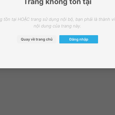
Trang không tồn tại
 tồn tại HOẶC trang sử dụng nội bộ, bạn phải là thành 
nội dung của trang này.
Quay về trang chủ
Đăng nhập