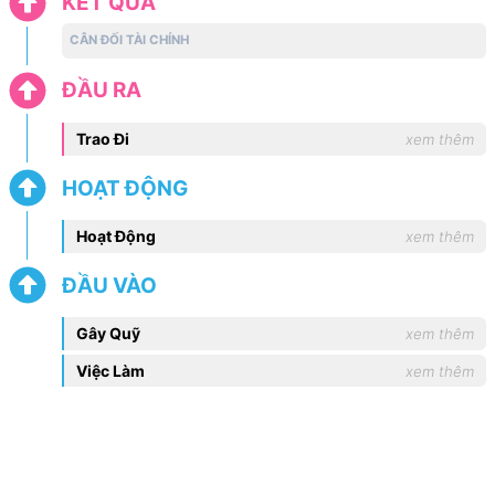
KẾT QUẢ
CÂN ĐỐI TÀI CHÍNH
ĐẦU RA
Trao Đi
xem thêm
HOẠT ĐỘNG
Hoạt Động
xem thêm
ĐẦU VÀO
Gây Quỹ
xem thêm
Việc Làm
xem thêm