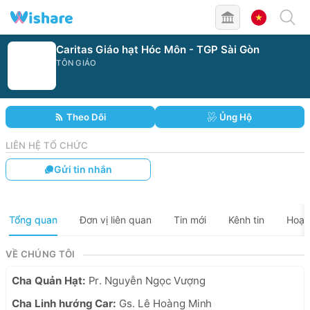
Caritas Giáo hạt Hóc Môn - TGP Sài Gòn
TÔN GIÁO
Theo Dõi
Ủng Hộ
LIÊN HỆ TỔ CHỨC
Gửi tin nhắn
Tổng quan
Đơn vị liên quan
Tin mới
Kênh tin
Hoạt
VỀ CHÚNG TÔI
Cha Quản Hạt: 
Pr. Nguyễn Ngọc Vượng
Cha Linh hướng Car: 
Gs. Lê Hoàng Minh