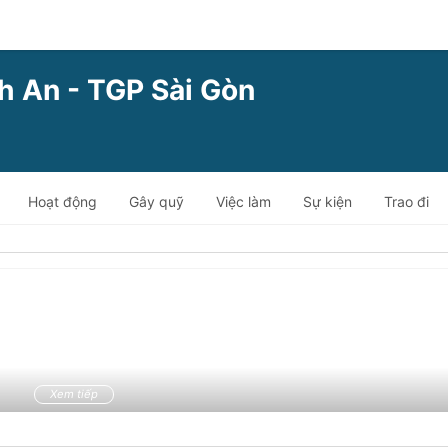
nh An - TGP Sài Gòn
Hoạt động
Gây quỹ
Việc làm
Sự kiện
Trao đi
Xem tiếp