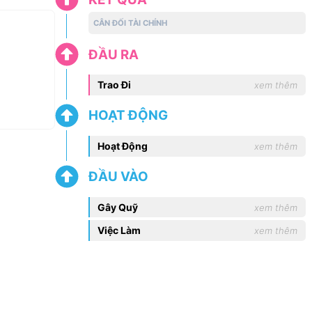
CÂN ĐỐI TÀI CHÍNH
ĐẦU RA
Trao Đi
xem thêm
HOẠT ĐỘNG
Hoạt Động
xem thêm
ĐẦU VÀO
Gây Quỹ
xem thêm
Việc Làm
xem thêm