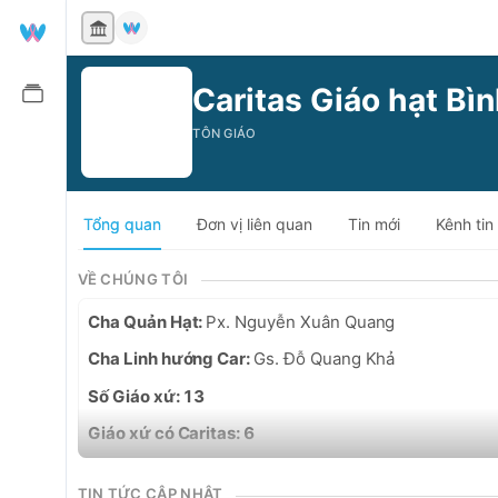
Caritas Giáo hạt Bì
TÔN GIÁO
Tổng quan
Đơn vị liên quan
Tin mới
Kênh tin
VỀ CHÚNG TÔI
Cha Quản Hạt: 
Px. Nguyễn Xuân Quang
Cha Linh hướng Car: 
Gs. Đỗ Quang Khả
Số Giáo xứ: 13
Giáo xứ có Caritas: 6
TIN TỨC CẬP NHẬT