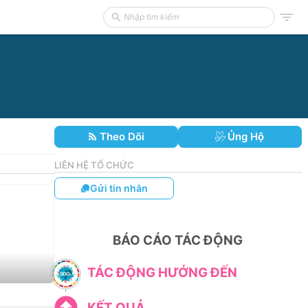
Theo Dõi
Ủng Hộ
LIÊN HỆ TỔ CHỨC
Gửi tin nhắn
BÁO CÁO TÁC ĐỘNG
TÁC ĐỘNG HƯỚNG ĐẾN
KẾT QUẢ