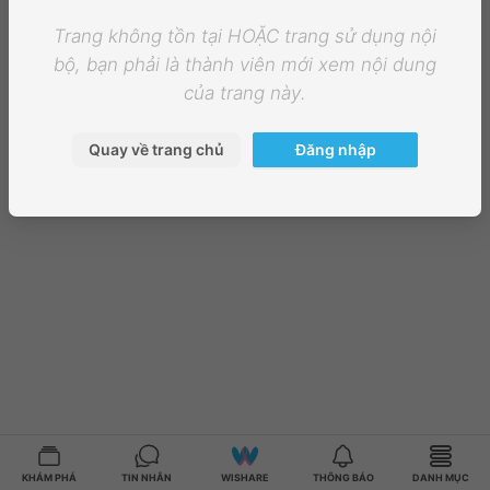
Trang không tồn tại HOẶC trang sử dụng nội
bộ, bạn phải là thành viên mới xem nội dung
của trang này.
Quay về trang chủ
Đăng nhập
KHÁM PHÁ
TIN NHẮN
WISHARE
THÔNG BÁO
DANH MỤC