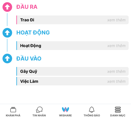
ĐẦU RA
Trao Đi
xem thêm
HOẠT ĐỘNG
Hoạt Động
xem thêm
ĐẦU VÀO
Gây Quỹ
xem thêm
Việc Làm
xem thêm
KHÁM PHÁ
TIN NHẮN
WISHARE
THÔNG BÁO
DANH MỤC