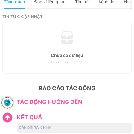
Tổng quan
Đơn vị liên quan
Tin mới
Kênh tin
Hoạt
TIN TỨC CẬP NHẬT
Chưa có dữ liệu
Hiện không có dữ liệu
BÁO CÁO TÁC ĐỘNG
TÁC ĐỘNG HƯỚNG ĐẾN
KẾT QUẢ
CÂN ĐỐI TÀI CHÍNH