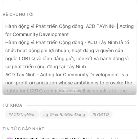
VỀ CHÚNG TÔI
Hành động vì Phát triển Cộng đồng |ACD TAYNINH| Acting 
for Community Development 

Hành động vì Phát triển Cộng đồng - ACD Tây Ninh là tổ 
chức hoạt động phi lợi nhuận, hoạt động vì quyền của 
người LGBTQ và bình đẳng giới; liên kết và hành động vì 
sự phát triển cộng đồng tại Tây Ninh.

ACD Tay Ninh - Acting for Community Development is a 
non-profit organization whose ambition is to provoke the 
Xem tiếp
rights for LGBTQ community as well as equality for the 
young in Tay Ninh province. 

TỪ KHÓA
Hành động vì Phát triển Cộng đồng |ACD TAYNINH| Acting 
for Community Development 

#ACDTayNinh
#g_GiamBatBinhDang
#LGBTQ
F: 
https://www.facebook.com/ACDTAYNINH
TIN TỨC CẬP NHẬT
E: 
acdtayninh@gmail.com