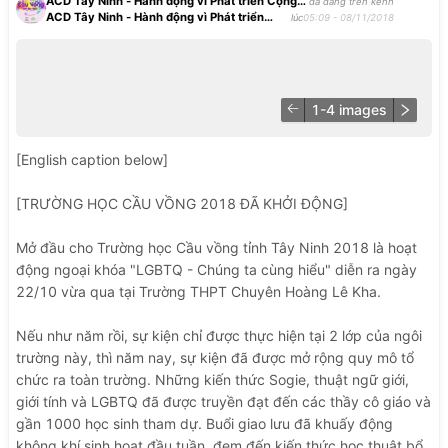
M: 0126 853 8097 (Thanh Toàn) | 0978 886 082 (Trần 
ACD Tây Ninh - Hành động vì Phát triển Cộng
đã đăng trên kênh
ACD Tây Ninh - Hành động vì Phát triển
đồng
lúc
05:09 - 08/11/2018
Phú)| 0163 374 6808 (Như Quỳnh) 
Cộng đồng [Announcement]
1-
4
images
[English
caption
below]
[TRƯỜNG
HỌC
CẦU
VỒNG
2018
ĐÃ
KHỞI
ĐỘNG]
Mở
đầu
cho
Trường
học
Cầu
vồng
tỉnh
Tây
Ninh
2018
là
hoạt
động
ngoại
khóa
"LGBTQ
-
Chúng
ta
cùng
hiểu"
diễn
ra
ngày
22/10
vừa
qua
tại
Trường
THPT
Chuyên
Hoàng
Lê
Kha.
Nếu
như
năm
rồi,
sự
kiện
chỉ
được
thực
hiện
tại
2
lớp
của
ngôi
trường
này,
thì
năm
nay,
sự
kiện
đã
được
mở
rộng
quy
mô
tổ
chức
ra
toàn
trường.
Những
kiến
thức
Sogie,
thuật
ngữ
giới,
giới
tính
và
LGBTQ
đã
được
truyền
đạt
đến
các
thầy
cô
giáo
và
gần
1000
học
sinh
tham
dự.
Buổi
giao
lưu
đã
khuấy
động
không
khí
sinh
hoạt
đầu
tuần,
đem
đến
kiến
thức
học
thuật
bổ