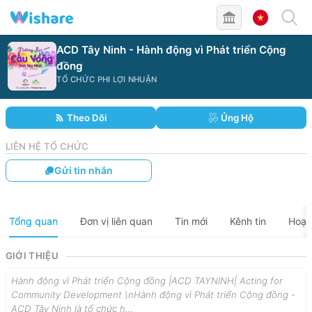
ACD Tây Ninh - Hành động vì Phát triển Cộng
đồng
TỔ CHỨC PHI LỢI NHUẬN
Theo Dõi
Ủng Hộ
LIÊN HỆ TỔ CHỨC
Gửi tin nhắn
Tổng quan
Đơn vị liên quan
Tin mới
Kênh tin
Hoạt
GIỚI THIỆU
Hành động vì Phát triển Cộng đồng |ACD TAYNINH| Acting for
Community Development \nHành động vì Phát triển Cộng đồng -
ACD Tây Ninh là tổ chức h...