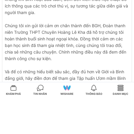
ích
thông
qua
các
trò
chơi
thú
vị,
sự
tương
tác
giữa
diễn
giả
và
người
tham
gia.
Chúng
tôi
xin
gửi
lời
cảm
ơn
chân
thành
đến
BGH,
Đoàn
thanh
niên
Trường
THPT
Chuyên
Hoàng
Lê
Kha
đã
hỗ
trợ
chúng
tôi
hoàn
thành
buổi
sinh
hoạt
ngoại
khóa.
Đồng
thời
cảm
ơn
các
bạn
học
sinh
đã
tham
gia
nhiệt
tình,
cùng
chúng
tôi
trao
đổi,
chia
sẻ
những
câu
chuyện.
Chính
những
điều
này
đã
đem
đến
thành
công
cho
sự
kiện.
Và
để
có
những
hiểu
biết
sâu
sắc,
đầy
đủ
hơn
về
Giới
và
Bình
đẳng
giới,
hãy
điền
đơn
để
tham
gia
Tập
huấn
Ươm
mầm
Bình
đẳng
của
chúng
tôi
nhé!
Link
đăng
ký
ở
đây:
http://bit.ly/TAPHUANTHCV2018
KHÁM PHÁ
TIN NHẮN
WISHARE
THÔNG BÁO
DANH MỤC
Nếu
có
thắc
mắc
hãy
inbox
ngay
cho
chúng
tôi
và
đừng
quên
cập
nhật
những
thông
tin
nóng
hổi
của
dự
án
nha:
https://www.facebook.com/events/2215347945368762/
---------------------------