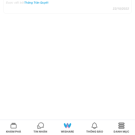
Được viết bởi
Thắng Trần Quyết
22/10/2022
KHÁM PHÁ
TIN NHẮN
WISHARE
THÔNG BÁO
DANH MỤC