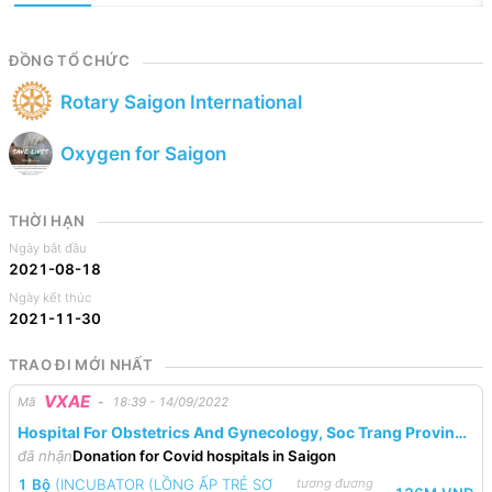
ĐỒNG TỔ CHỨC
Rotary Saigon International
Oxygen for Saigon
THỜI HẠN
Ngày bắt đầu
2021-08-18
Ngày kết thúc
2021-11-30
TRAO ĐI MỚI NHẤT
VXAE
Mã
-
18:39 - 14/09/2022
Hospital For Obstetrics And Gynecology, Soc Trang Province
(Bệnh Viện Chuyên Khoa Sản - Nhi Tỉnh Sóc Trăng)
đã nhận
Donation for Covid hospitals in Saigon
1
Bộ
(
INCUBATOR (LỒNG ẤP TRẺ SƠ
tương đương