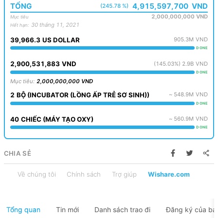
TỔNG
4,915,597,700
VND
(245.78 %)
2,000,000,000
VND
Mục tiêu
30 tháng 11, 2021
Hết hạn
:
39,966.3
US DOLLAR
905.3M
VND
DONE
2,900,531,883
VND
(
145.03
%)
2.9B
VND
DONE
Mục tiêu
:
2,000,000,000
VND
2
BỘ
(
INCUBATOR (LỒNG ẤP TRẺ SƠ SINH)
)
~
548.9M
VND
DONE
40
CHIẾC
(
MÁY TẠO OXY
)
~
560.9M
VND
DONE
CHIA SẺ
Về chúng tôi
Chính sách
Trợ giúp
Wishare.com
Tổng quan
Tin mới
Danh sách trao đi
Đăng ký của bạ