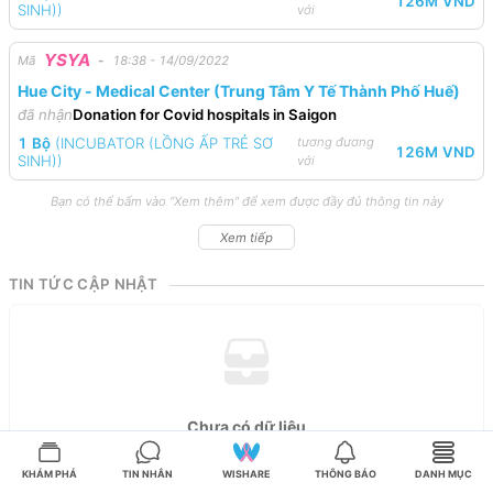
126M
VND
SINH)
)
với
YSYA
Mã
-
18:38 - 14/09/2022
Hue City - Medical Center (Trung Tâm Y Tế Thành Phố Huế)
đã nhận
Donation for Covid hospitals in Saigon
1
Bộ
(
INCUBATOR (LỒNG ẤP TRẺ SƠ
tương đương
126M
VND
SINH)
)
với
Bạn có thể bấm vào "Xem thêm" để xem được đầy đủ thông tin này
Xem tiếp
TIN TỨC CẬP NHẬT
Chưa có dữ liệu
Hiện không có dữ liệu
KHÁM PHÁ
TIN NHẮN
WISHARE
THÔNG BÁO
DANH MỤC