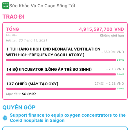
Sức Khỏe Và Có Cuộc Sống Tốt
TRAO ĐI
TỔNG
4,915,597,700
VND
Không giới hạn
Mục tiêu
30 tháng 11, 2021
Hết hạn
:
1
TÚI HÀNG
(
HIGH-END NEONATAL VENTILATION
~
650.0M
VND
WITH HIGH-FREQUENCY OSCILLATORY
)
DONE
14
BỘ
(
INCUBATOR (LỒNG ẤP TRẺ SƠ SINH)
)
~
2.1B
VND
DONE
137
CHIẾC
(
MÁY TẠO OXY
)
(
274
%)
~
2.2B
VND
DONE
Mục tiêu
:
50
Chiếc
QUYÊN GÓP
Support finance to equip oxygen concentrators to the
Covid hospitals in Saigon