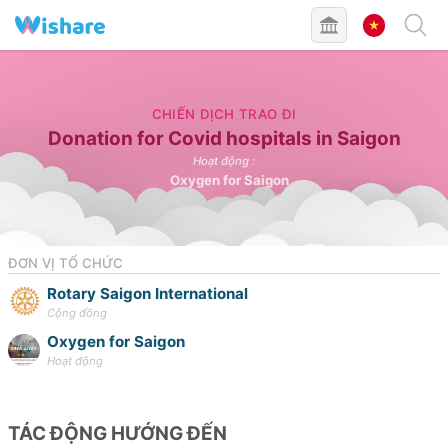
ĐÃ HOÀN TẤT
CHIẾN DỊCH TRAO ĐI
Donation for Covid hospitals in Saigon
Hoạt động
:
Oxygen for Saigon
ĐƠN VỊ TỔ CHỨC
Rotary Saigon International
Cộng đồng
Oxygen for Saigon
Hoạt động
TÁC ĐỘNG HƯỚNG ĐẾN