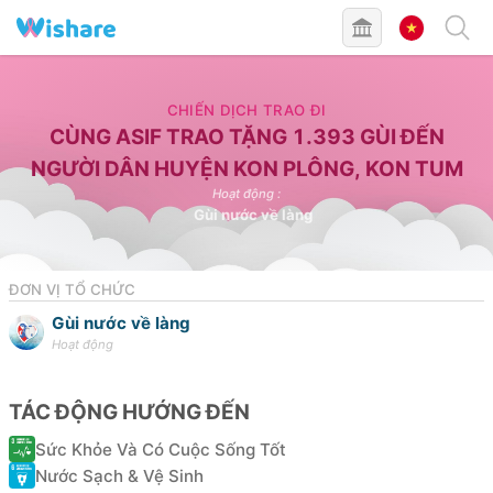
ĐÃ HOÀN TẤT
CHIẾN DỊCH TRAO ĐI
CÙNG ASIF TRAO TẶNG 1.393 GÙI ĐẾN
NGƯỜI DÂN HUYỆN KON PLÔNG, KON TUM
Hoạt động
:
Gùi nước về làng
ĐƠN VỊ TỔ CHỨC
Gùi nước về làng
Hoạt động
TÁC ĐỘNG HƯỚNG ĐẾN
Sức Khỏe Và Có Cuộc Sống Tốt
Nước Sạch & Vệ Sinh