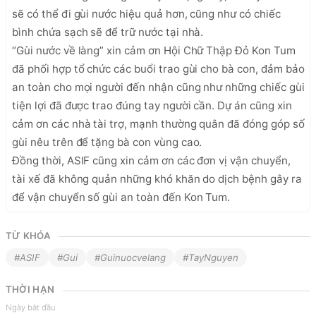
sẽ có thể đi gùi nước hiệu quả hơn, cũng như có chiếc 
bình chứa sạch sẽ để trữ nước tại nhà.

“Gùi nước về làng” xin cảm ơn Hội Chữ Thập Đỏ Kon Tum 
đã phối hợp tổ chức các buổi trao gùi cho bà con, đảm bảo 
an toàn cho mọi người đến nhận cũng như những chiếc gùi 
tiện lợi đã được trao đúng tay người cần. Dự án cũng xin 
cảm ơn các nhà tài trợ, mạnh thường quân đã đóng góp số 
gùi nêu trên để tặng bà con vùng cao.

Đồng thời, ASIF cũng xin cảm ơn các đơn vị vận chuyển, 
tài xế đã không quản những khó khăn do dịch bệnh gây ra 
để vận chuyển số gùi an toàn đến Kon Tum. 
TỪ KHÓA
#ASIF
#Gui
#Guinuocvelang
#TayNguyen
THỜI HẠN
Ngày bắt đầu