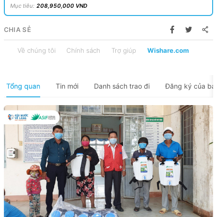
Mục tiêu
:
208,950,000
VND
CHIA SẺ
Về chúng tôi
Chính sách
Trợ giúp
Wishare.com
Tổng quan
Tin mới
Danh sách trao đi
Đăng ký của bạ