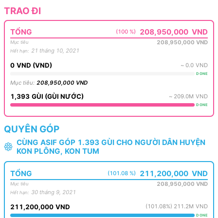
TRAO ĐI
TỔNG
208,950,000
VND
(100 %)
208,950,000
VND
Mục tiêu
21 tháng 10, 2021
Hết hạn
:
0
VND
(
VND
)
~
0.0
VND
DONE
Mục tiêu
:
208,950,000
VND
1,393
GÙI
(
GÙI NƯỚC
)
~
209.0M
VND
DONE
QUYÊN GÓP
CÙNG ASIF GÓP 1.393 GÙI CHO NGƯỜI DÂN HUYỆN
KON PLÔNG, KON TUM
TỔNG
211,200,000
VND
(101.08 %)
208,950,000
VND
Mục tiêu
30 tháng 9, 2021
Hết hạn
:
211,200,000
VND
(
101.08
%)
211.2M
VND
DONE