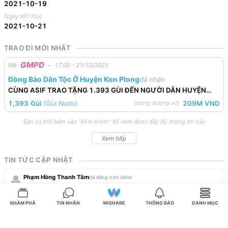
2021-10-19
Ngày kết thúc
2021-10-21
TRAO ĐI MỚI NHẤT
GMPD
Mã
-
17:00 - 21/10/2021
Đồng Bào Dân Tộc Ở Huyện Kon Plong
đã nhận
CÙNG ASIF TRAO TẶNG 1.393 GÙI ĐẾN NGƯỜI DÂN HUYỆN
KON PLÔNG, KON TUM
1,393
Gùi
(
Gùi Nước
)
209M
VND
tương đương với
Bạn có thể bấm vào "Xem thêm" để xem được đầy đủ thông tin này
Xem tiếp
TIN TỨC CẬP NHẬT
Phạm Hồng Thanh Tâm
đã đăng trên kênh
Gùi nước về làng
lúc
04:06 - 26/09/2022
KHÁM PHÁ
TIN NHẮN
WISHARE
THÔNG BÁO
DANH MỤC